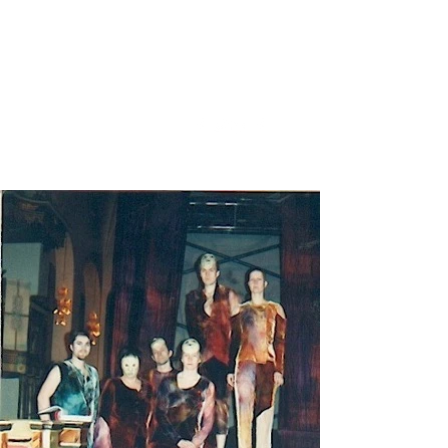
Suzane Crepault
Att visualisera
sucre@wibes.se