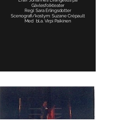
Efter Johannes Evangelius på
Gävlesfolkteater
Regi: Sara Erlingsdotter
Scenografi/kostym: Suzane Crépault
Med bl.a. Virpi Paikinen